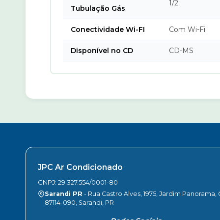
1/2
Tubulação Gás
Conectividade Wi-FI
Com Wi-Fi
Disponível no CD
CD-MS
JPC Ar Condicionado
CNPJ: 29.327.554/0001-80
Sarandi PR
- Rua Castro Alves, 1975, Jardim Panorama,
87114-090, Sarandi, PR