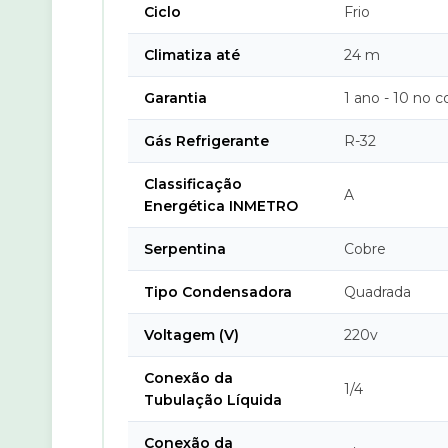
Ciclo
Frio
Climatiza até
24 m
Garantia
1 ano - 10 no 
Gás Refrigerante
R-32
Classificação
A
Energética INMETRO
Serpentina
Cobre
Tipo Condensadora
Quadrada
Voltagem (V)
220v
Conexão da
1/4
Tubulação Líquida
Conexão da