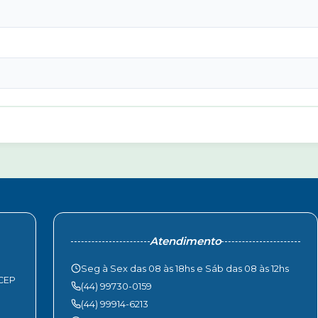
Atendimento
Seg à Sex das 08 às 18hs e Sáb das 08 às 12hs
 CEP
(44) 99730-0159
(44) 99914-6213