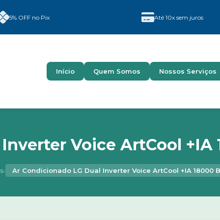
5% OFF no Pix
Até 10x sem juros
Início
Quem Somos
Nossos Serviços
Inverter Voice ArtCool +IA 
›
s
Ar Condicionado LG Dual Inverter Voice ArtCool +IA 18000 B