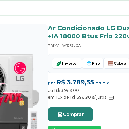
Ar Condicionado LG Dual
+IA 18000 Btus Frio 220
PRINVHIW18F2LGA
Inverter
Frio
Cobre
R$ 3.789,55
por
no pix
ou R$ 3.989,00
em 10x de R$ 398,90 s/ juros
Comprar