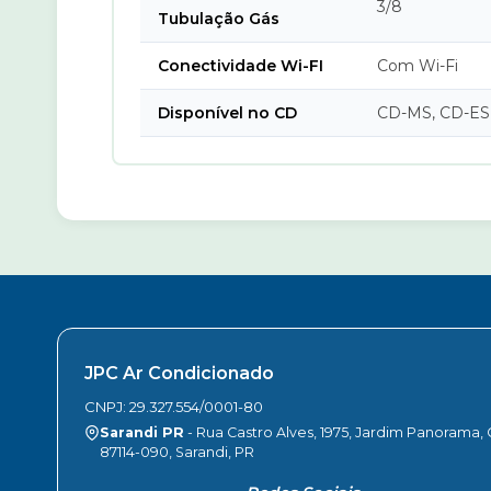
3/8
Tubulação Gás
Conectividade Wi-FI
Com Wi-Fi
Disponível no CD
CD-MS, CD-ES
JPC Ar Condicionado
CNPJ: 29.327.554/0001-80
Sarandi PR
- Rua Castro Alves, 1975, Jardim Panorama,
87114-090, Sarandi, PR