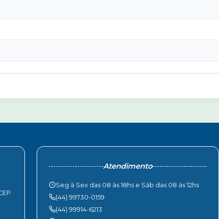
Atendimento
Seg à Sex das 08 às 18hs e Sáb das 08 às 12hs
 CEP
(44) 99730-0159
(44) 99914-6213