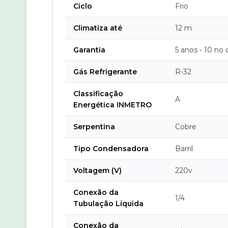
Ciclo
Frio
Climatiza até
12 m
Garantia
5 anos - 10 no
Gás Refrigerante
R-32
Classificação
A
Energética INMETRO
Serpentina
Cobre
Tipo Condensadora
Barril
Voltagem (V)
220v
Conexão da
1/4
Tubulação Líquida
Conexão da