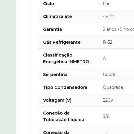
Ciclo
Frio
Climatiza até
48 m
Garantia
2 anos - 5 no 
Gás Refrigerante
R-32
Classificação
A
Energética INMETRO
Serpentina
Cobre
Tipo Condensadora
Quadrada
Voltagem (V)
220v
Conexão da
3/8
Tubulação Líquida
Conexão da