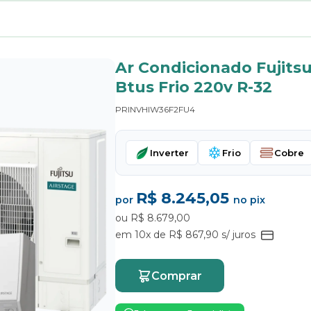
Ar Condicionado Fujits
Btus Frio 220v R-32
PRINVHIW36F2FU4
Inverter
Frio
Cobre
R$ 8.245,05
por
no pix
ou R$ 8.679,00
em 10x de R$ 867,90 s/ juros
Comprar