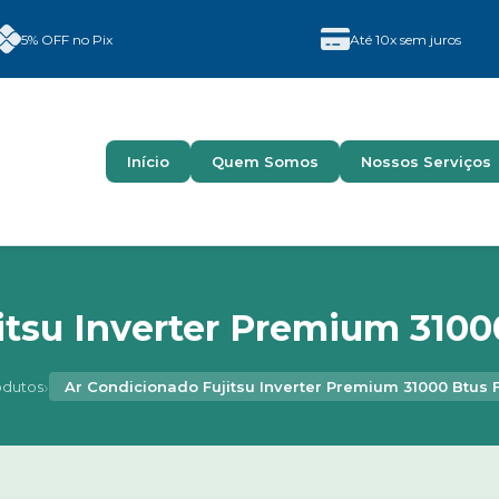
5% OFF no Pix
Até 10x sem juros
Início
Quem Somos
Nossos Serviços
itsu Inverter Premium 31000
›
odutos
Ar Condicionado Fujitsu Inverter Premium 31000 Btus 