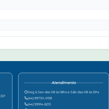
Atendimento
Seg à Sex das 08 às 18hs e Sáb das 08 às 12hs
 CEP
(44) 99730-0159
(44) 99914-6213