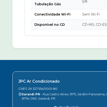
5/8
Tubulação Gás
Conectividade Wi-FI
Sem Wi-Fi
Disponível no CD
CD-MS, CD-ES
JPC Ar Condicionado
CNPJ: 29.327.554/0001-80
Sarandi PR
- Rua Castro Alves, 1975, Jardim Panorama,
87114-090, Sarandi, PR