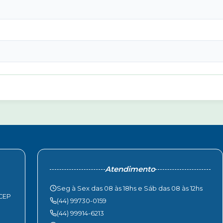
Atendimento
Seg à Sex das 08 às 18hs e Sáb das 08 às 12hs
 CEP
(44) 99730-0159
(44) 99914-6213