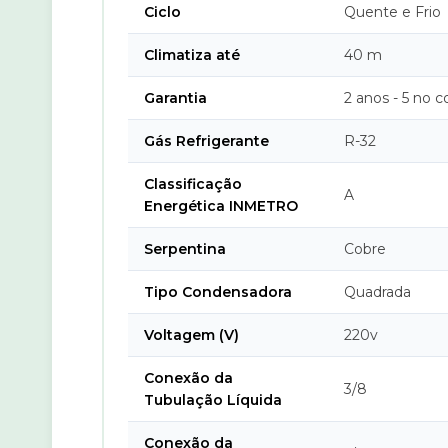
Ciclo
Quente e Frio
Climatiza até
40 m
Garantia
2 anos - 5 no 
Gás Refrigerante
R-32
Classificação
A
Energética INMETRO
Serpentina
Cobre
Tipo Condensadora
Quadrada
Voltagem (V)
220v
Conexão da
3/8
Tubulação Líquida
Conexão da