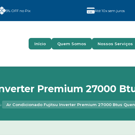
5% OFF no Pix
Até 10x sem juros
Início
Quem Somos
Nossos Serviços
Inverter Premium 27000 Btu
›
s
Ar Condicionado Fujitsu Inverter Premium 27000 Btus Quent