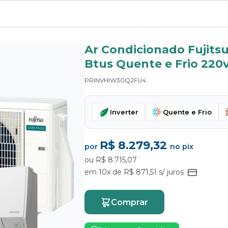
Ar Condicionado Fujits
Btus Quente e Frio 220v
PRINVHIW30Q2FU4
Inverter
Quente e Frio
R$ 8.279,32
por
no pix
ou R$ 8.715,07
em 10x de R$ 871,51 s/ juros
Comprar