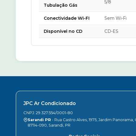
5/8
Tubulação Gás
Conectividade Wi-FI
Sem Wi-Fi
Disponível no CD
CD-ES
JPC Ar Condicionado
CNPJ: 29.327.554/0001-80
Sarandi PR
- Rua Castro Alves, 1975, Jardim Panorama,
87114-090, Sarandi, PR