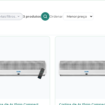
Mais filtros...
3 produtos
Ordenar:
na de Ar Elgin Compact
Cortina de Ar Elgin Compac