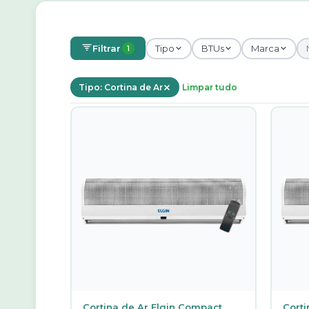
Filtrar
Tipo
BTUs
Marca
1
Tipo: Cortina de Ar
Limpar tudo
Cortina de Ar Elgin Compact
Corti