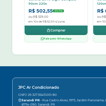
90cm 220v
120c
R$ 502,55
R$ 
-5% PIX
ou R$ 529,00
ou R$
em 10x de R$ 52,90 s/ juros
em 10x
Comprar
Fale pelo WhatsApp
JPC Ar Condicionado
CNPJ: 29.327.554/0001-80
Sarandi PR
- Rua Castro Alves, 1975, Jardim Panorama,
87114-090, Sarandi, PR