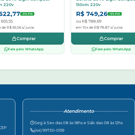
m 220v
150cm 220v
622,77
R$ 749,26
-5% PIX
-5% PIX
 655,55
ou R$ 788,69
 de R$ 65,56 s/ juros
em 10x de R$ 78,87 s/ juros
Comprar
Comprar
Fale pelo WhatsApp
Fale pelo WhatsApp
Atendimento
Seg à Sex das 08 às 18hs e Sáb das 08 às 12hs
 CEP
(44) 99730-0159