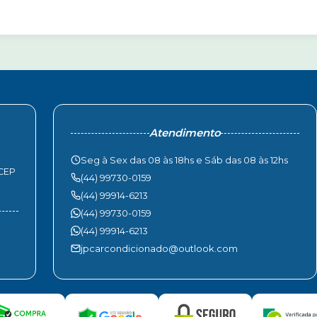
Atendimento
Seg à Sex das 08 às 18hs e Sáb das 08 às 12hs
 CEP
(44) 99730-0159
(44) 99914-6213
(44) 99730-0159
(44) 99914-6213
jpcarcondicionado@outlook.com