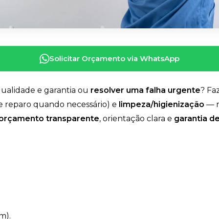
Solicitar Orçamento via WhatsApp
ualidade e garantia ou
resolver uma falha urgente
? F
 e reparo quando necessário) e
limpeza/higienização
— n
orçamento transparente
, orientação clara e
garantia d
m).