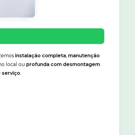
azemos
instalação completa
,
manutenção
o local ou
profunda com desmontagem
e serviço
.