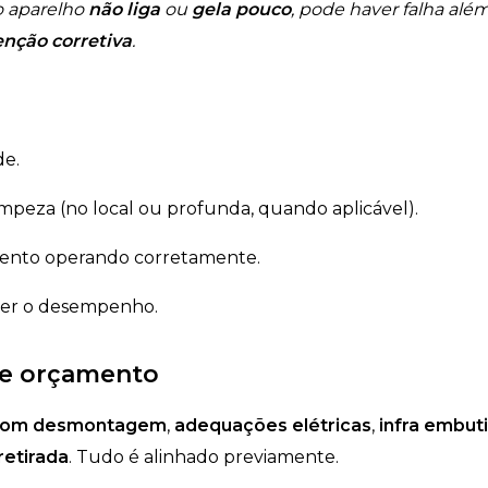
o aparelho
não liga
ou
gela pouco
, pode haver falha além
nção corretiva
.
de.
impeza (no local ou profunda, quando aplicável).
nto operando corretamente.
er o desempenho.
de orçamento
 com desmontagem
,
adequações elétricas
,
infra embut
retirada
. Tudo é alinhado previamente.